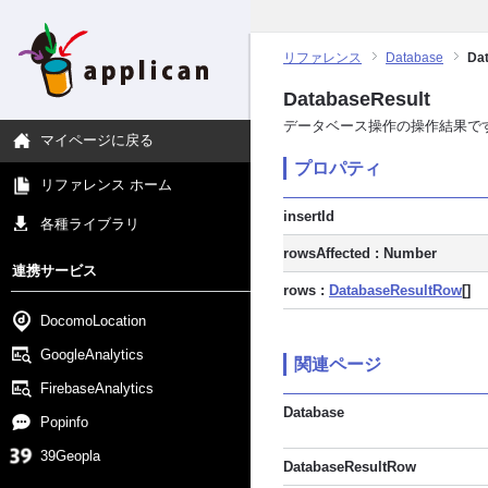
リファレンス
Database
Da
DatabaseResult
データベース操作の操作結果で
マイページに戻る
プロパティ
リファレンス ホーム
insertId
各種ライブラリ
rowsAffected : Number
連携サービス
rows :
DatabaseResultRow
[]
DocomoLocation
GoogleAnalytics
関連ページ
FirebaseAnalytics
Database
Popinfo
39Geopla
DatabaseResultRow