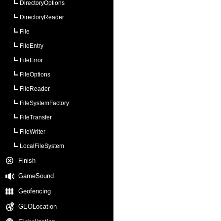
DirectoryOptions
DirectoryReader
File
FileEntry
FileError
FileOptions
FileReader
FileSystemFactory
FileTransfer
FileWriter
LocalFileSystem
Finish
GameSound
Geofencing
GEOLocation