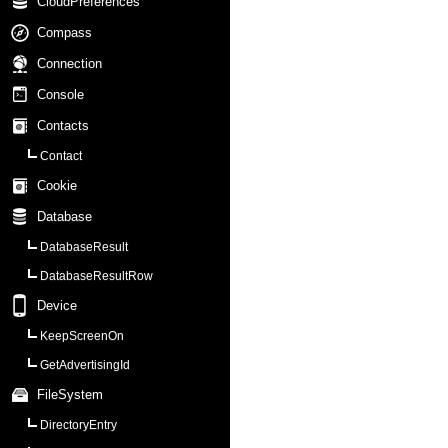
CloudPreferences
Compass
Connection
Console
Contacts
Contact
Cookie
Database
DatabaseResult
DatabaseResultRow
Device
KeepScreenOn
GetAdvertisingId
FileSystem
DirectoryEntry