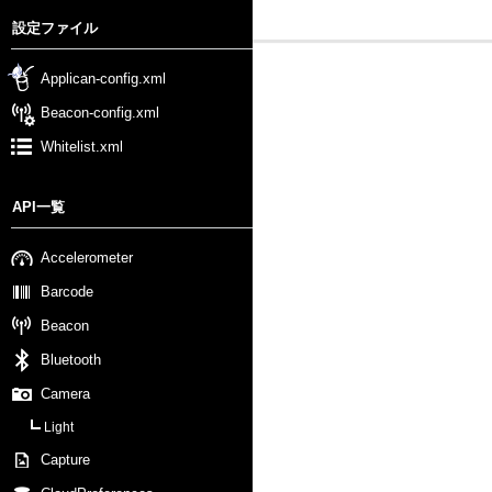
設定ファイル
Applican-config.xml
Beacon-config.xml
Whitelist.xml
API一覧
Accelerometer
Barcode
Beacon
Bluetooth
Camera
Light
Capture