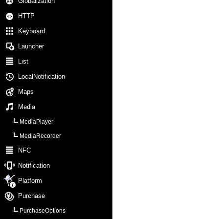
Globalization
HTTP
Keyboard
Launcher
List
LocalNotification
Maps
Media
MediaPlayer
MediaRecorder
NFC
Notification
Platform
Purchase
PurchaseOptions