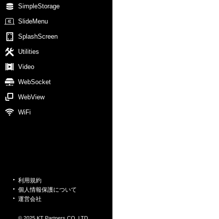
SimpleStorage
SlideMenu
SplashScreen
Utilities
Video
WebSocket
WebView
WiFi
利用規約
個人情報保護について
運営会社
© 2025 KT Partners CO.,LTD.