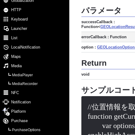
Globalization
パラメータ
HTTP
Keyboard
successCallback :
Function<
GEOLocationResul
Launcher
errorCallback : Function
List
option :
GEOLocationOption
LocalNotification
Maps
Return
Media
void
MediaPlayer
MediaRecorder
サンプルコー
NFC
Notification
//位置情報を取
Platform
function getCurr
Purchase
	var options = { maximumAge: 10000, timeout: 30000, 
PurchaseOptions
enableHighAccur