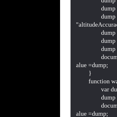
		dump += "altitude:"+res.coords.altitude+"\n";

		dump += "accuracy:"+res.coords.accuracy+"\n";

		dump += 
"altitudeAccura
		dump += "heading:"+res.coords.heading+"\n";

		dump += "speed:"+res.coords.speed+"\n";

		dump += "timestamp:"+res.timestamp+"\n";

		document.getElementById("dumpAreaGeolocation").v
alue =dump;

	}

	function watchPositionError(e){

		var dump = "watchPositionError\n";

		dump += "code:"+e.code+"\n";

		document.getElementById("dumpAreaGeolocation").v
alue =dump;
