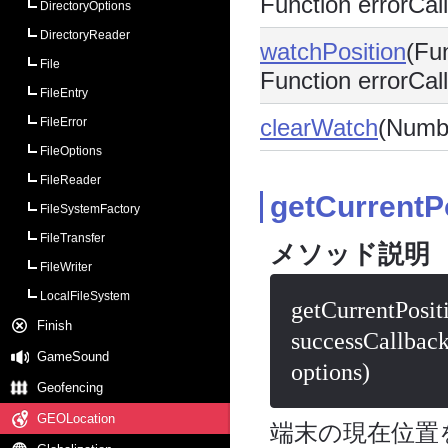
Function errorCal
DirectoryOptions
DirectoryReader
watchPosition
(Fu
File
Function errorCal
FileEntry
clearWatch
(Numbe
FileError
FileOptions
FileReader
getCurrentP
FileSystemFactory
FileTransfer
メソッド説明
FileWriter
LocalFileSystem
getCurrentPosi
Finish
successCallback
GameSound
options)
Geofencing
GEOLocation
端末の現在位置