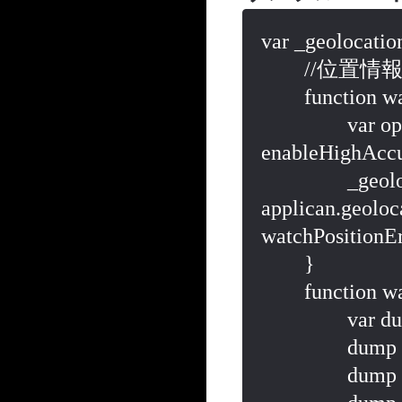
var _geolocatio
	//位置情報を一定の時間間隔で取得

	function watchPosition(){

		var options = { maximumAge: 0, timeout: 20000, 
enableHighAccur
		_geolocationWatchID = 
applican.geoloc
watchPositionErr
	}

	function watchPositionSuccess(res){

		var dump = "watchPositionSuccess\n";

		dump += "latitude:"+res.coords.latitude+"\n";

		dump += "longitude:"+res.coords.longitude+"\n";
