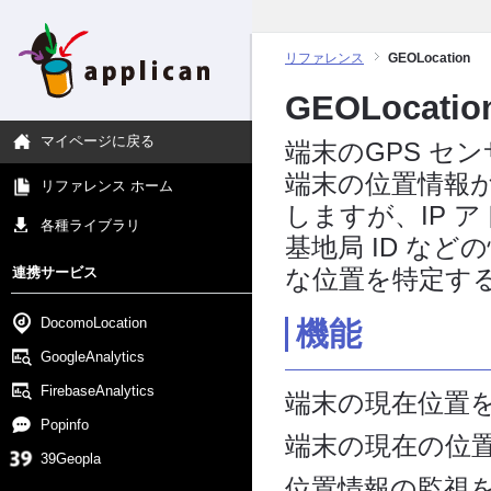
リファレンス
GEOLocation
GEOLocatio
マイページに戻る
端末のGPS セ
端末の位置情報
リファレンス ホーム
しますが、IP アドレス
各種ライブラリ
基地局 ID な
連携サービス
な位置を特定す
DocomoLocation
機能
GoogleAnalytics
FirebaseAnalytics
端末の現在位置
Popinfo
端末の現在の位
39Geopla
位置情報の監視