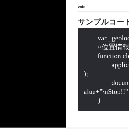
void
サンプルコー
	var _geolocationWatchID;

	//位置情報の監視を停止

	function clearWatchPosition(){

		applican.geolocation.clearWatch(_geolocationWatchID
);

		document.getElementById("dumpAreaGeolocation").v
alue+"\nStop!!"
