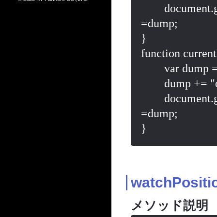
	document.getElementById("dumpAreaGeolocation").value 
=dump;

}

function current
	var dump = "currentPositionError\n";

	dump += "code:"+error.code+"\n";

	document.getElementById("dumpAreaGeolocation").value 
=dump;

watchPositi
メソッド説明