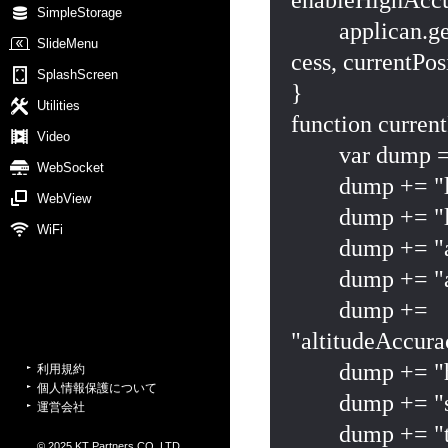
SimpleStorage
	applican.geolocation.getCurrentPosition(currentPositionSuc
SlideMenu
cess, currentPosi
SplashScreen
}

Utilities
function current
Video
	var dump = "currentPositionSuccess\n";

WebSocket
	dump += "latitude:"+res.coords.latitude+"\n";

WebView
	dump += "longitude:"+res.coords.longitude+"\n";

WiFi
	dump += "altitude:"+res.coords.altitude+"\n";

	dump += "accuracy:"+res.coords.accuracy+"\n";

	dump += 
"altitudeAccura
	dump += "heading:"+res.coords.heading+"\n";

利用規約
個人情報保護について
	dump += "speed:"+res.coords.speed+"\n";

運営会社
	dump += "timestamp:"+res.timestamp+"\n";

© 2025 KT Partners CO.,LTD.