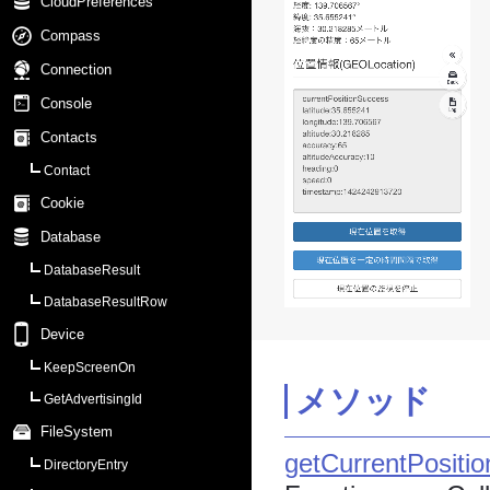
CloudPreferences
Compass
Connection
Console
Contacts
Contact
Cookie
Database
DatabaseResult
DatabaseResultRow
Device
KeepScreenOn
メソッド
GetAdvertisingId
FileSystem
getCurrentPositio
DirectoryEntry