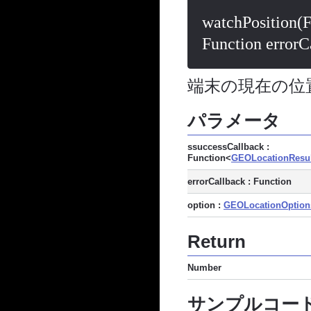
watchPosition(
Function error
端末の現在の位
パラメータ
ssuccessCallback :
Function<
GEOLocationResul
errorCallback : Function
option :
GEOLocationOption
Return
Number
サンプルコー