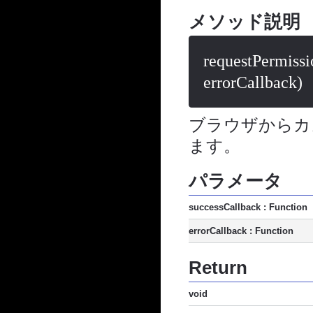
メソッド説明
requestPermissi
errorCallback)
ブラウザからカ
ます。
パラメータ
successCallback : Function
errorCallback : Function
Return
void