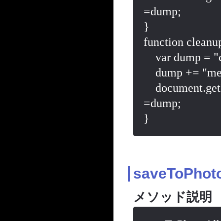
=dump;

}

function cleanu
    var dump = "cleanupPictureError\n";

    dump += "message:"+message;

    document.getElementById("dumpAreaCamera2").value 
=dump;

saveToPhot
メソッド説明