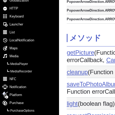
Globalization
PopoverArrowDirection.ARR
HTTP
PopoverArrowDirection.ARR
Keyboard
PopoverArrowDirection.ARR
Launcher
List
メソッド
LocalNotification
Maps
getPicture
(Functi
Media
errorCallback,
Ca
MediaPlayer
cleanup
(Function
MediaRecorder
NFC
saveToPhotoAlb
Notification
Function errorCal
Platform
light
(boolean flag)
Purchase
PurchaseOptions