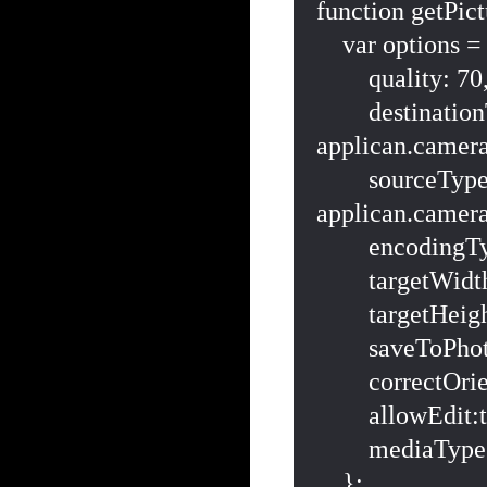
function getPic
    var options = {

        quality: 70,

        destinationType: 
applican.camer
        sourceType: 
applican.came
        encodingType: applican.camera.EncodingType.JPEG,

        targetWidth:200,

        targetHeight:200,

        saveToPhotoAlbum:false,

        correctOrientation:true,

        allowEdit:true,

        mediaType:applican.camera.MediaType.PICTURE

    };
