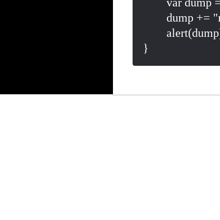
	var dump = "要求失敗\n";

	dump += "message:" + message;

	alert(dump);
