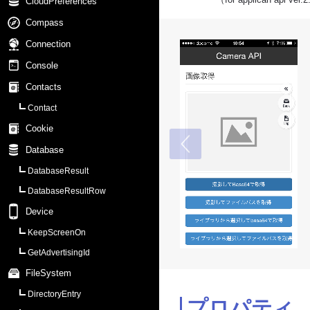
CloudPreferences
Compass
Connection
Console
Contacts
Contact
Cookie
Database
DatabaseResult
DatabaseResultRow
Device
KeepScreenOn
GetAdvertisingId
FileSystem
DirectoryEntry
プロパティ