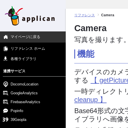
リファレンス
Camera
Camera
マイページに戻る
写真を撮ります
リファレンス ホーム
機能
各種ライブラリ
デバイスのカメラ
連携サービス
する
【 getPictu
DocomoLocation
一時ディレクト
GoogleAnalytics
cleanup 】
FirebaseAnalytics
Base64形式
Popinfo
イブラリへ画像
39Geopla