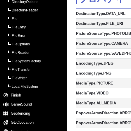
DirectoryOptions
DirectoryReader
DestinationType.DATA_URL
File
DestinationType.FILE_URI
FileEntry
PictureSourceType.PHOTOLI
FileError
PictureSourceType.CAMERA
FileOptions
FileReader
PictureSourceType.SAVEDP
FileSystemFactory
EncodingType.JPEG
FileTransfer
EncodingType.PNG
FileWriter
MediaType.PICTURE
LocalFileSystem
MediaType.VIDEO
Finish
MediaType.ALLMEDIA
GameSound
PopoverArrowDirection.ARR
Geofencing
GEOLocation
PopoverArrowDirection.AR