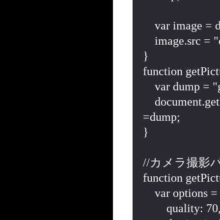
    var image = document.getElementById('myImage');

    image.src = "data:image/jpeg;base64," + res;

}

function getPict
    var dump = "getPicture1_getPictureError\n";

    document.getElementById("dumpAreaCamera2").value 
=dump;

}

//カメラ撮影
function getPic
    var options = {

        quality: 70,
