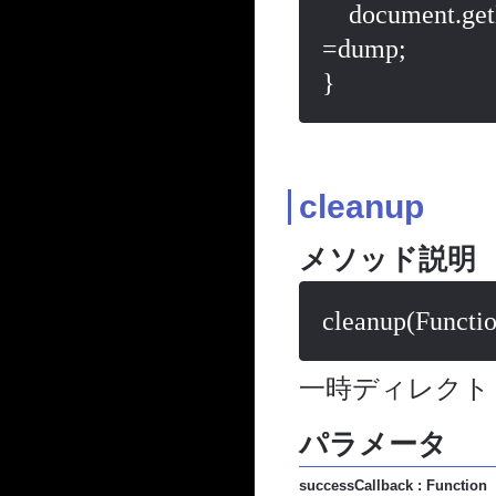
    document.getElementById("dumpAreaCamera2").value 
=dump;

cleanup
メソッド説明
cleanup(Functio
一時ディレクト
パラメータ
successCallback : Function