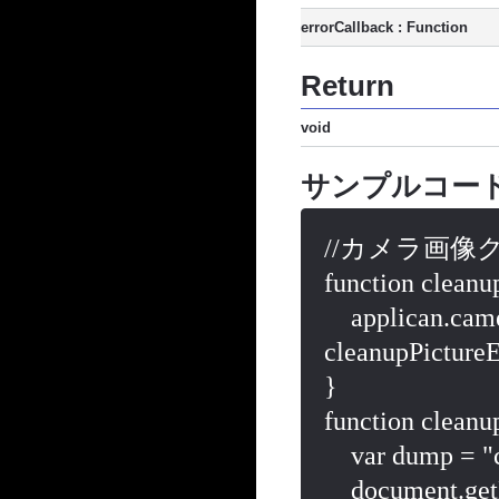
errorCallback : Function
Return
void
サンプルコー
//カメラ画像
function cleanup
    applican.camera.cleanup(cleanupPictureSuccess, 
cleanupPictureEr
}

function cleanu
    var dump = "cleanupPictureSuccess\n";

    document.getElementById("dumpAreaCamera2").value 