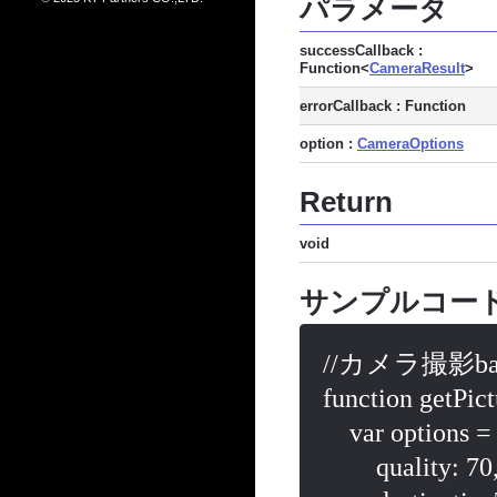
パラメータ
successCallback :
Function<
CameraResult
>
errorCallback : Function
option :
CameraOptions
Return
void
サンプルコー
//カメラ撮影ba
function getPic
    var options = {

        quality: 70,
