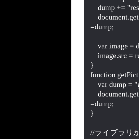
    dump += "result:"+res+"\n";

    document.getElementById("dumpAreaCamera2").value 
=dump;

    var image = document.getElementById('myImage');

    image.src = res;

}

function getPict
    var dump = "getPicture2_getPictureError\n";

    document.getElementById("dumpAreaCamera2").value 
=dump;

}

//ライブラリか