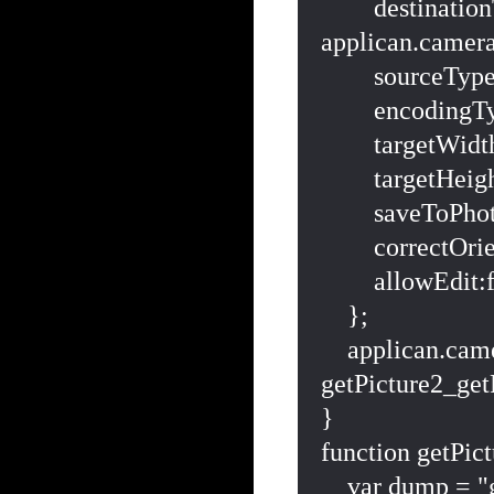
        destinationType: 
applican.camer
        sourceType: applican.camera.PictureSourceType.CAMERA,

        encodingType: applican.camera.EncodingType.JPEG,

        targetWidth:600,

        targetHeight:600,

        saveToPhotoAlbum:false,

        correctOrientation:true,

        allowEdit:false

    };

    applican.camera.getPicture(getPicture2_getPictureSuccess, 
getPicture2_getP
}

function getPict
    var dump = "getPicture2_getPictureSuccess\n";
