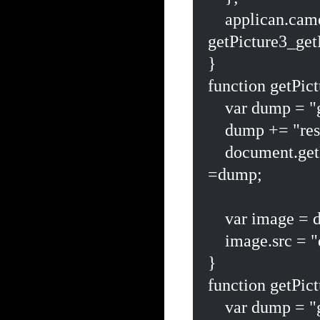
    applican.camera.getPicture(getPicture3_getPictureSuccess, 
getPicture3_getP
}

function getPict
    var dump = "getPicture3_getPictureSuccess\n";

    dump += "result:"+res+"\n";

    document.getElementById("dumpAreaCamera2").value 
=dump;

    var image = document.getElementById('myImage');

    image.src = "data:image/jpeg;base64," + res;

}

function getPict
    var dump = "getPicture3_getPictureError\n";
