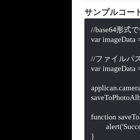
サンプルコー
//base64形
var imageData = 
//ファイルパ
var imageData = "
applican.camer
saveToPhotoAlb
function saveT
	alert('Success');

}
