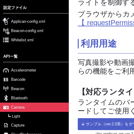
ライトを制御す
設定ファイル
ブラウザからカ
【 requestPermis
Applican-config.xml
Beacon-config.xml
Whitelist.xml
利用用途
API一覧
写真撮影や動画
らの機能をご利
Accelerometer
Barcode
Beacon
【対応ランタイ
Bluetooth
ランタイムのバ
Camera
ードしてご使用
Light
サンプル（ver.2.0系）を
Capture
（for applican api ver.